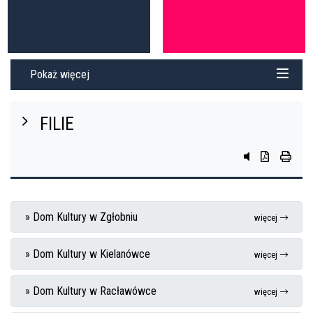
Pokaż więcej
FILIE
przycisk do sys
przycisk do 
przycis
» Dom Kultury w Zgłobniu
więcej
» Dom Kultury w Kielanówce
więcej
» Dom Kultury w Racławówce
więcej