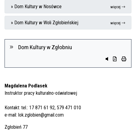
» Dom Kultury w Nosówce
więcej
» Dom Kultury w Woli Zgłobieńskiej
więcej
Dom Kultury w Zgłobniu
Przycisk system
Przycisk do 
przycis
Magdalena Podlasek
Instruktor pracy kulturalno-oświatowej
Kontakt: tel.: 17 871 61 92, 579 471 010
e-mail:
lok.zglobien@gmail.com
Zgłobień 77