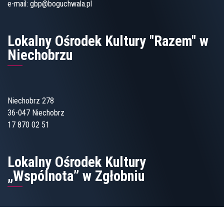
e-mail:
gbp@boguchwala.pl
Lokalny Ośrodek Kultury "Razem" w
Niechobrzu
Niechobrz 278
36-047 Niechobrz
17 870 02 51
Lokalny Ośrodek Kultury
„Wspólnota” w Zgłobniu
Zgłobień 77 - Dom Ludowy