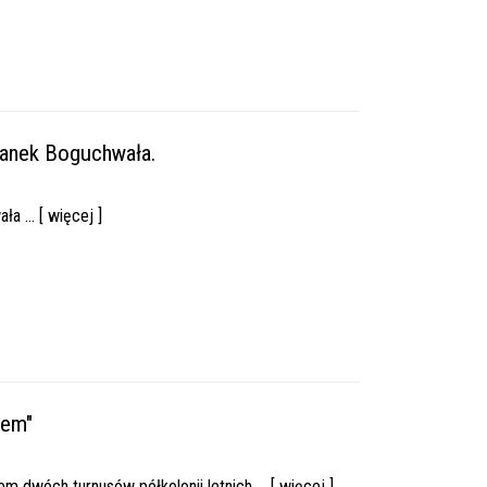
tanek Boguchwała.
 ... [ więcej ]
zem"
 dwóch turnusów półkolonii letnich ... [ więcej ]