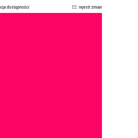
acja dostępności
rejestr zmian