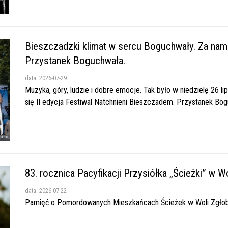
Bieszczadzki klimat w sercu Boguchwały. Za nam
Przystanek Boguchwała.
data: 2026-07-29
Muzyka, góry, ludzie i dobre emocje. Tak było w niedzielę 26 
się II edycja Festiwal Natchnieni Bieszczadem. Przystanek Boguc
83. rocznica Pacyfikacji Przysiółka „Ścieżki” w W
data: 2026-07-22
Pamięć o Pomordowanych Mieszkańcach Ścieżek w Woli Zgłobieńsk