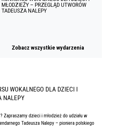
MŁODZIEŻY – PRZEGLĄD UTWORÓW
TADEUSZA NALEPY
Bieszczadzki klimat w sercu Bogu
Festiwal Natchnieni Bieszczadem.
Boguchwała.
02
/
02
Zobacz wszystkie wydarzenia
U WOKALNEGO DLA DZIECI I
A NALEPY
? Zapraszamy dzieci i młodzież do udziału w
ndarnego Tadeusza Nalepy – pioniera polskiego