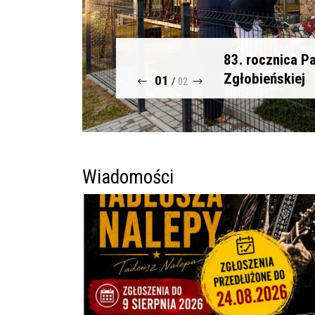
83. rocznica Pa
Zgłobieńskiej
01
/
02
Wiadomości