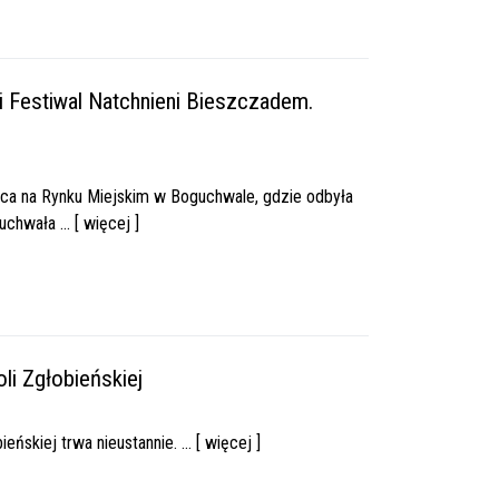
i Festiwal Natchnieni Bieszczadem.
lipca na Rynku Miejskim w Boguchwale, gdzie odbyła
hwała ... [ więcej ]
oli Zgłobieńskiej
iej trwa nieustannie. ... [ więcej ]