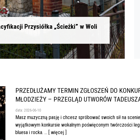
cyfikacji Przysiółka „Ścieżki” w Woli
PRZEDŁUŻAMY TERMIN ZGŁOSZEŃ DO KONKURS
MŁODZIEŻY – PRZEGLĄD UTWORÓW TADEUSZ
data: 2026-06-10
Masz muzyczną pasję i chcesz spróbować swoich sił na scenie
wyjątkowym konkursie wokalnym poświęconym twórczości lege
bluesa i rocka. ... [ więcej ]