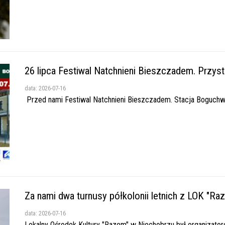
26 lipca Festiwal Natchnieni Bieszczadem. Przys
data: 2026-07-16
Przed nami Festiwal Natchnieni Bieszczadem. Stacja Boguchwała
Za nami dwa turnusy półkolonii letnich z LOK "Ra
data: 2026-07-16
Lokalny Ośrodek Kultury "Razem" w Niechobrzu był organizatorem