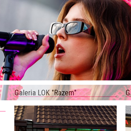
Galeria LOK "Razem"
G