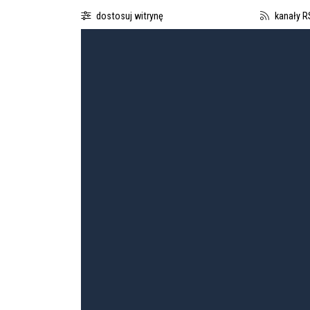
dostosuj witrynę
kanały R
Boguchwalska Kultura