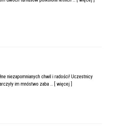
łne niezapomnianych chwil i radości! Uczestnicy
rczyły im mnóstwo zaba ... [ więcej ]