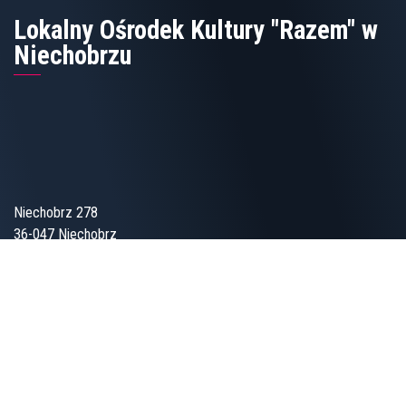
Lokalny Ośrodek Kultury "Razem" w
Niechobrzu
Niechobrz 278
36-047 Niechobrz
17 870 02 51
Lokalny Ośrodek Kultury
„Wspólnota” w Zgłobniu