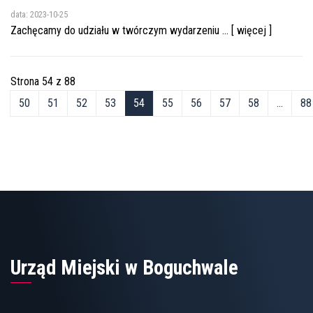
data: 2023-10-25
Zachęcamy do udziału w twórczym wydarzeniu ... [ więcej ]
Strona 54 z 88
50
51
52
53
54
55
56
57
58
...
88
Urząd Miejski w Boguchwale