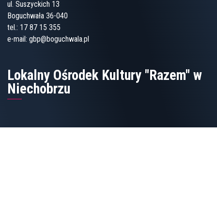
ul. Suszyckich 13
Boguchwała 36-040
tel.:
17 87 15 355
e-mail:
gbp@boguchwala.pl
Lokalny Ośrodek Kultury "Razem" w
Niechobrzu
Niechobrz 278
36-047 Niechobrz
17 870 02 51