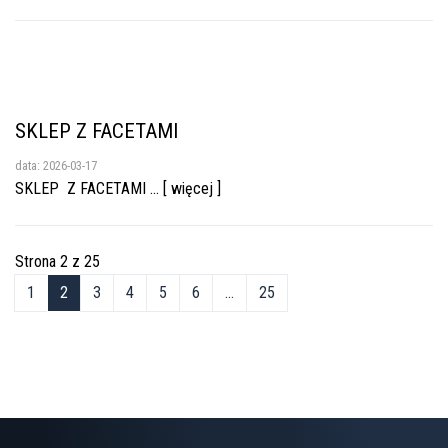
SKLEP Z FACETAMI
data: 2026-03-17
SKLEP Z FACETAMI ... [ więcej ]
Strona 2 z 25
1
2
3
4
5
6
...
25