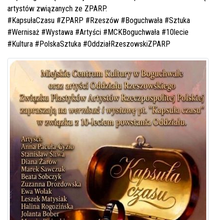
artystów związanych ze ZPARP.
#KapsułaCzasu
#ZPARP
#Rzeszów
#Boguchwała
#Sztuka
#Wernisaż
#Wystawa
#Artyści
#MCKBoguchwała
#10lecie
#Kultura
#PolskaSztuka
#OddziałRzeszowskiZPARP