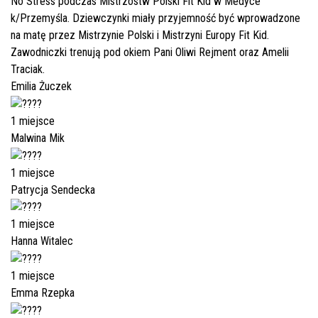
No Stress podczas Mistrzostw Polski Fit Kid w Medyce
k/Przemyśla. Dziewczynki miały przyjemność być wprowadzone
na matę przez Mistrzynie Polski i Mistrzyni Europy Fit Kid.
Zawodniczki trenują pod okiem Pani Oliwi Rejment oraz Amelii
Traciak.
Emilia Żuczek
1 miejsce
Malwina Mik
1 miejsce
Patrycja Sendecka
1 miejsce
Hanna Witalec
1 miejsce
Emma Rzepka