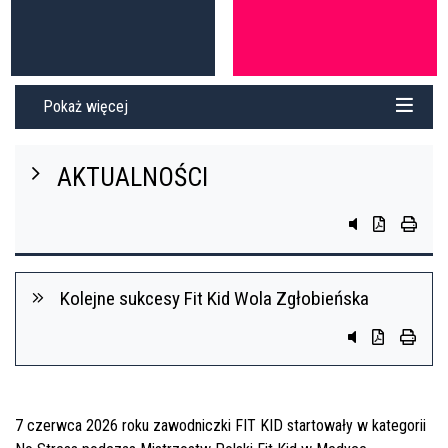
Pokaż więcej
AKTUALNOŚCI
przycisk do sys
przycisk do 
przycis
Kolejne sukcesy Fit Kid Wola Zgłobieńska
Przycisk system
Przycisk do 
przycis
7 czerwca 2026 roku zawodniczki FIT KID startowały w kategorii