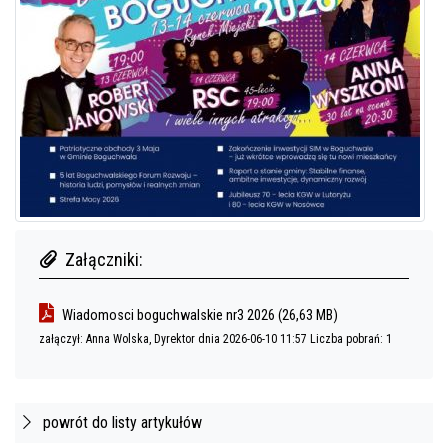
Załączniki:
nazwa załącznika
wielkość załącznika
Wiadomosci boguchwalskie nr3 2026
(26,63 MB)
załączył: Anna Wolska, Dyrektor dnia 2026-06-10 11:57 Liczba pobrań:
1
powrót do listy artykułów