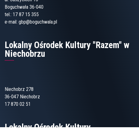
Boguchwała 36-040
tel.:
17 87 15 355
e-mail:
gbp@boguchwala.pl
Lokalny Ośrodek Kultury "Razem" w
Niechobrzu
Niechobrz 278
36-047 Niechobrz
17 870 02 51
Lokalny Ośrodek Kultury
„Wspólnota” w Zgłobniu