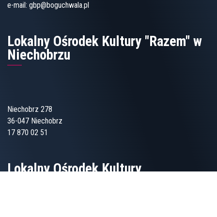
e-mail:
gbp@boguchwala.pl
Lokalny Ośrodek Kultury "Razem" w
Niechobrzu
Niechobrz 278
36-047 Niechobrz
17 870 02 51
Lokalny Ośrodek Kultury
„Wspólnota” w Zgłobniu