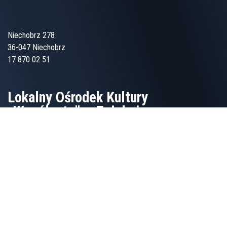
Niechobrz 278
36-047 Niechobrz
17 870 02 51
Lokalny Ośrodek Kultury
„Wspólnota” w Zgłobniu
Zgłobień 77 - Dom Ludowy
36-046 Zgłobień
tel. 17 871 61 92
tel. 579 471 010