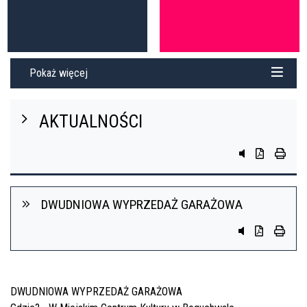
Pokaż więcej
AKTUALNOŚCI
przycisk do sys
przycisk do 
przycis
DWUDNIOWA WYPRZEDAŻ GARAŻOWA
Przycisk system
Przycisk do 
przycis
DWUDNIOWA WYPRZEDAŻ GARAŻOWA