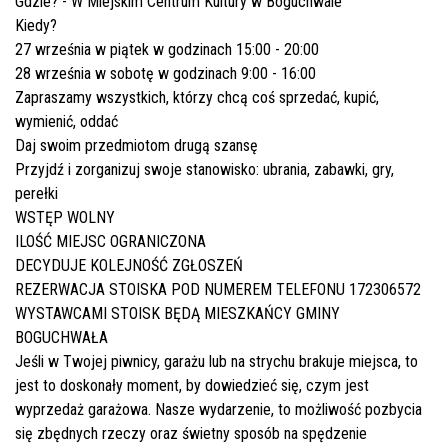
Gdzie? - W Miejskim Centrum Kultury w Boguchwale
Kiedy?
27 września w piątek w godzinach 15:00 - 20:00
28 września w sobotę w godzinach 9:00 - 16:00
Zapraszamy wszystkich, którzy chcą coś sprzedać, kupić,
wymienić, oddać
Daj swoim przedmiotom drugą szansę
Przyjdź i zorganizuj swoje stanowisko: ubrania, zabawki, gry,
perełki
WSTĘP WOLNY
ILOŚĆ MIEJSC OGRANICZONA
DECYDUJE KOLEJNOŚĆ ZGŁOSZEŃ
REZERWACJA STOISKA POD NUMEREM TELEFONU 172306572
WYSTAWCAMI STOISK BĘDĄ MIESZKAŃCY GMINY
BOGUCHWAŁA
Jeśli w Twojej piwnicy, garażu lub na strychu brakuje miejsca, to
jest to doskonały moment, by dowiedzieć się, czym jest
wyprzedaż garażowa. Nasze wydarzenie, to możliwość pozbycia
się zbędnych rzeczy oraz świetny sposób na spędzenie