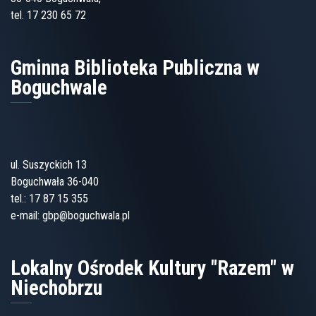
tel. 17 230 65 72
Gminna Biblioteka Publiczna w
Boguchwale
ul. Suszyckich 13
Boguchwała 36-040
tel.:
17 87 15 355
e-mail:
gbp@boguchwala.pl
Lokalny Ośrodek Kultury "Razem" w
Niechobrzu