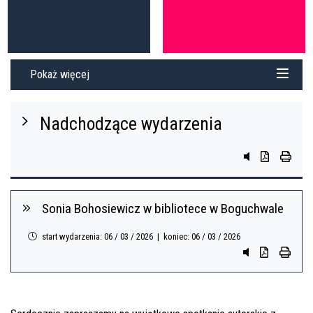
Pokaż więcej
Nadchodzące wydarzenia
przycisk do sys
przycisk do 
przycis
Sonia Bohosiewicz w bibliotece w Boguchwale
start wydarzenia: 06 / 03 / 2026 | koniec: 06 / 03 / 2026
Przycisk system
Przycisk do 
przycis