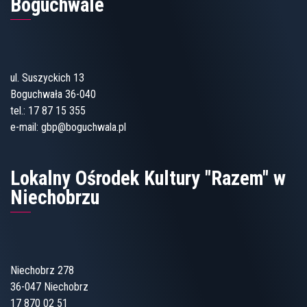
Boguchwale
ul. Suszyckich 13
Boguchwała 36-040
tel.:
17 87 15 355
e-mail:
gbp@boguchwala.pl
Lokalny Ośrodek Kultury "Razem" w
Niechobrzu
Niechobrz 278
36-047 Niechobrz
17 870 02 51