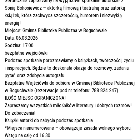
Serdecznie zapraszamy na wyjątkowe spotkanie autorskie z
Sonią Bohosiewicz – aktorką filmową i teatralną oraz autorką
książek, która zachwyca szczerością, humorem i niezwykłą
energią!
Miejsce: Gminna Biblioteka Publiczna w Boguchwale
Data: 06.03.2026
Godzina: 17.00
bezpłatne wejściówki
Podczas spotkania porozmawiamy o książkach, twórczości, życiu
i inspiracjach. Będzie to doskonała okazja do rozmowy, zadania
pytań oraz zdobycia autografu.
Bezpłatne Wejściówki do odbioru w Gminnej Bibliotece Publicznej
w Boguchwale (rezerwacje pod nr telefonu: 788 824 247)
ILOŚĆ MIEJSC OGRANICZONA!
Zapraszamy wszystkich miłośników literatury i dobrych rozmów!
Do zobaczenia!
Książki autorki do nabycia podczas spotkania
*Miejsca nienumerowane – obowiązuje zasada wolnego wyboru.
Wstęp na salę od 16.30.