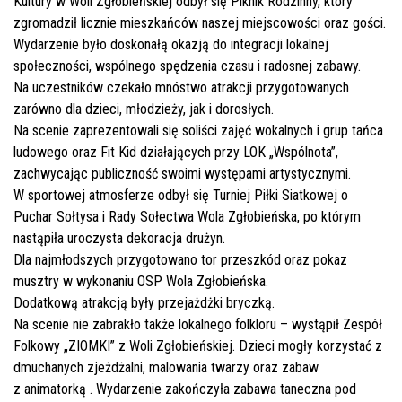
Kultury w Woli Zgłobieńskiej odbył się Piknik Rodzinny, który
zgromadził licznie mieszkańców naszej miejscowości oraz gości.
Wydarzenie było doskonałą okazją do integracji lokalnej
społeczności, wspólnego spędzenia czasu i radosnej zabawy.
Na uczestników czekało mnóstwo atrakcji przygotowanych
zarówno dla dzieci, młodzieży, jak i dorosłych.
Na scenie zaprezentowali się soliści zajęć wokalnych i grup tańca
ludowego oraz Fit Kid działających przy LOK „Wspólnota”,
zachwycając publiczność swoimi występami artystycznymi.
W sportowej atmosferze odbył się Turniej Piłki Siatkowej o
Puchar Sołtysa i Rady Sołectwa Wola Zgłobieńska, po którym
nastąpiła uroczysta dekoracja drużyn.
Dla najmłodszych przygotowano tor przeszkód oraz pokaz
musztry w wykonaniu OSP Wola Zgłobieńska.
Dodatkową atrakcją były przejażdżki bryczką.
Na scenie nie zabrakło także lokalnego folkloru – wystąpił Zespół
Folkowy „ZIOMKI” z Woli Zgłobieńskiej. Dzieci mogły korzystać z
dmuchanych zjeżdżalni, malowania twarzy oraz zabaw
z animatorką . Wydarzenie zakończyła zabawa taneczna pod