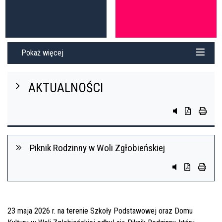
Pokaż więcej
AKTUALNOŚCI
przycisk do sys
przycisk do 
przycis
Piknik Rodzinny w Woli Zgłobieńskiej
Przycisk system
Przycisk do 
przycis
23 maja 2026 r. na terenie Szkoły Podstawowej oraz Domu