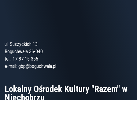
ul. Suszyckich 13
Boguchwała 36-040
tel.:
17 87 15 355
e-mail:
gbp@boguchwala.pl
Lokalny Ośrodek Kultury "Razem" w
Niechobrzu