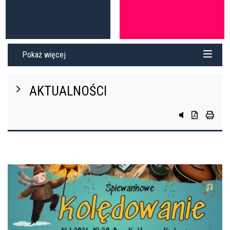
Pokaż więcej
AKTUALNOŚCI
przycisk do sys
przycisk do 
przycis