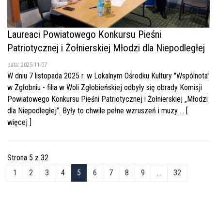
Laureaci Powiatowego Konkursu Pieśni
Patriotycznej i Żołnierskiej Młodzi dla Niepodległej
data: 2025-11-07
W dniu 7 listopada 2025 r. w Lokalnym Ośrodku Kultury "Wspólnota"
w Zgłobniu - filia w Woli Zgłobieńskiej odbyły się obrady Komisji
Powiatowego Konkursu Pieśni Patriotycznej i Żołnierskiej „Młodzi
dla Niepodległej”. Były to chwile pełne wzruszeń i muzy ... [
więcej ]
Strona 5 z 32
1
2
3
4
5
6
7
8
9
...
32