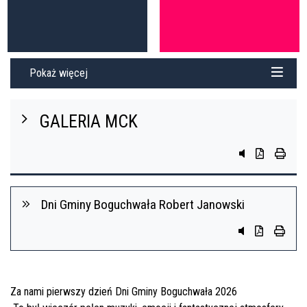
Pokaż więcej
GALERIA MCK
przycisk do sys
przycisk do 
przycis
Dni Gminy Boguchwała Robert Janowski
Przycisk system
Przycisk do 
przycis
Za nami pierwszy dzień Dni Gminy Boguchwała 2026