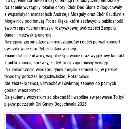
To był wieczór pełen muzyki, emocji i fantastycznej atmosfery
Na scenie wystąpiły lokalne chóry: Chór Deo Gloria z Boguchwały
z wspaniałych aranżacjach Andrzeja Mozgały oraz Chór Gaudium z
Mogielnicy pod batutą Piotra Kłęka, które zachwyciły publiczność
swoim repertuarem muzyki rozrywkowej twórczości Zespołu
Queen i niezwykłą energią
Następnie zgromadzonych mieszkańców i gości porwał koncert
gwiazdy wieczoru Roberta Janowskiego.
Znane i lubiane utwory, wspólne śpiewanie oraz wyjątkowy kontakt
z publicznością sprawiły, że był to niezapomniany występ.
Na zakończenie wieczoru rynek miejski zamienił się w parkiet
taneczny podczas Boguchwalskiej Potańcówki.
Nie zabrakło tańca, uśmiechów i świetnej zabawy do późnych
godzin wieczornych
Dziękujemy wszystkim za obecność i wspólne świętowanie
To był
piękny początek Dni Gminy Boguchwała 2026