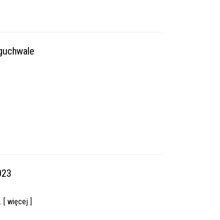
oguchwale
023
 [ więcej ]