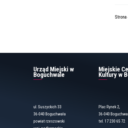
Strona 
Urząd Miejski w
Miejskie C
Boguchwale
Kultury w 
ul. Suszyckich 33
Plac Rynek 2,
36-040 Boguchwała
36-040 Boguchwa
powiat rzeszowski
tel. 17 230 65 72