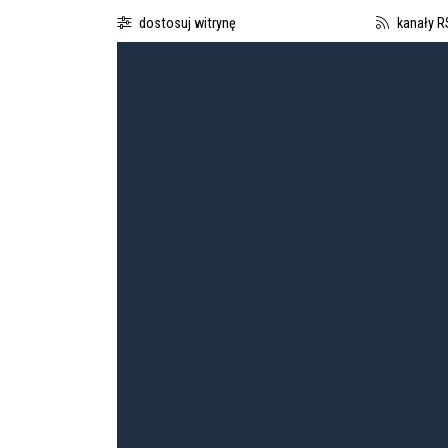
dostosuj witrynę
kanały R
Boguchwalska Kultura