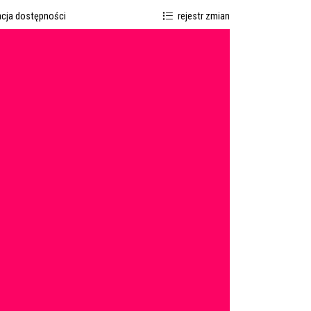
acja dostępności
rejestr zmian