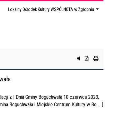
Lokalny Ośrodek Kultury WSPÓLNOTA w Zgłobniu
przycisk do systemu czytania t
przycisk do pobierania treśc
przycisk do drukowania
wała
lacji z I Dnia Gminy Boguchwała 10 czerwca 2023,
mina Boguchwała i Miejskie Centrum Kultury w Bo ... [