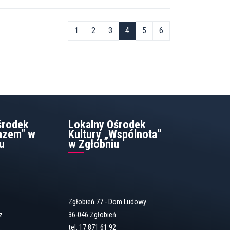
1
2
3
4
5
6
środek
Lokalny Ośrodek
Razem" w
Kultury „Wspólnota”
u
w Zgłobniu
Zgłobień 77 - Dom Ludowy
z
36-046 Zgłobień
tel. 17 871 61 92