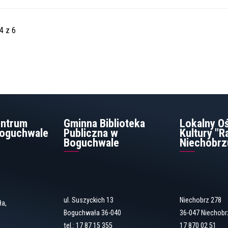
4 z 6
entrum
Gminna Biblioteka
Lokalny O
Boguchwale
Publiczna w
Kultury "
Boguchwale
Niechobrz
ul. Suszyckich 13
Niechobrz 278
ła,
Boguchwała 36-040
36-047 Niechobr
tel.:
17 87 15 355
17 870 02 51