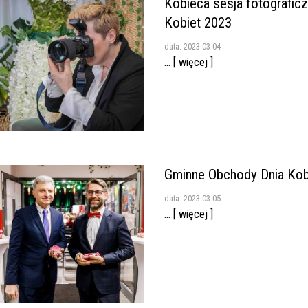
Kobieca sesja fotografic
Kobiet 2023
data: 2023-03-04
... [ więcej ]
Gminne Obchody Dnia Kob
data: 2023-03-05
... [ więcej ]