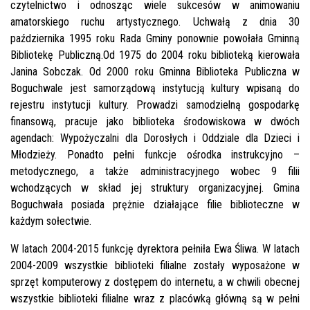
czytelnictwo i odnosząc wiele sukcesów w animowaniu
amatorskiego ruchu artystycznego. Uchwałą z dnia 30
października 1995 roku Rada Gminy ponownie powołała Gminną
Bibliotekę Publiczną.Od 1975 do 2004 roku biblioteką kierowała
Janina Sobczak. Od 2000 roku Gminna Biblioteka Publiczna w
Boguchwale jest samorządową instytucją kultury wpisaną do
rejestru instytucji kultury. Prowadzi samodzielną gospodarkę
finansową, pracuje jako biblioteka środowiskowa w dwóch
agendach: Wypożyczalni dla Dorosłych i Oddziale dla Dzieci i
Młodzieży. Ponadto pełni funkcje ośrodka instrukcyjno –
metodycznego, a także administracyjnego wobec 9 filii
wchodzących w skład jej struktury organizacyjnej. Gmina
Boguchwała posiada prężnie działające filie biblioteczne w
każdym sołectwie.
W latach 2004-2015 funkcję dyrektora pełniła Ewa Śliwa. W latach
2004-2009 wszystkie biblioteki filialne zostały wyposażone w
sprzęt komputerowy z dostępem do internetu, a w chwili obecnej
wszystkie biblioteki filialne wraz z placówką główną są w pełni