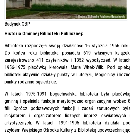
Budynek GBP
Historia Gminnej Biblioteki Publicznej:
Biblioteka rozpoczęła swoją działalność 16 stycznia 1956 roku.
Do końca roku biblioteka posiadała 619 własnych książek,
zarejestrowano 411 czytelników i 1352 wypożyczeń. W latach
1956-1975 placówką kierowała Maria Witek-Wilk. Pod opieką
biblioteki aktywnie działały punkty w Lutoryżu, Mogielnicy i liczne
punkty rodzinno-sąsiedzkie.
W latach 1975-1991 boguchwalska biblioteka była placówką
gminną i spełniała funkcje merytoryczno-organizacyjne wobec 8
filii. Oprócz podstawowych funkcji i zadań statutowych była
inicjatorem i organizatorem licznych imprez oświatowych i
artystycznych. W latach 1991-1995 biblioteka działała pod
szyldem Wiejskiego Ośrodka Kultury z Biblioteką upowszechniając