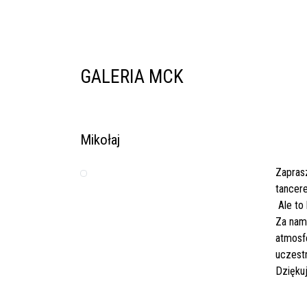
GALERIA MCK
Mikołaj
Zapras
tancer
Ale to
Za nam
atmosf
uczest
Dzięku