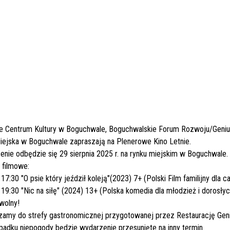
ie Centrum Kultury w Boguchwale, Boguchwalskie Forum Rozwoju/Geniu
iejska w Boguchwale zapraszają na Plenerowe Kino Letnie.
nie odbędzie się 29 sierpnia 2025 r. na rynku miejskim w Boguchwale.
 filmowe:
 17:30 "O psie który jeździł koleją"(2023) 7+ (Polski Film familijny dla c
 19:30 "Nic na siłę" (2024) 13+ (Polska komedia dla młodzież i dorosłyc
wolny!
zamy do strefy gastronomicznej przygotowanej przez Restaurację Geni
padku niepogody będzie wydarzenie przesunięte na inny termin.